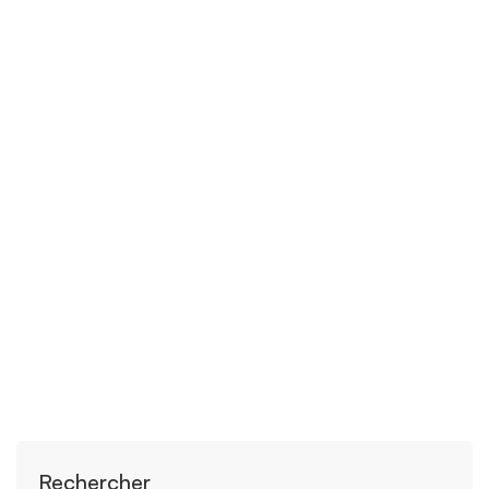
21 avril 2020
Comment utiliser un fauteuil roulant ?
Lire la suite
Rechercher